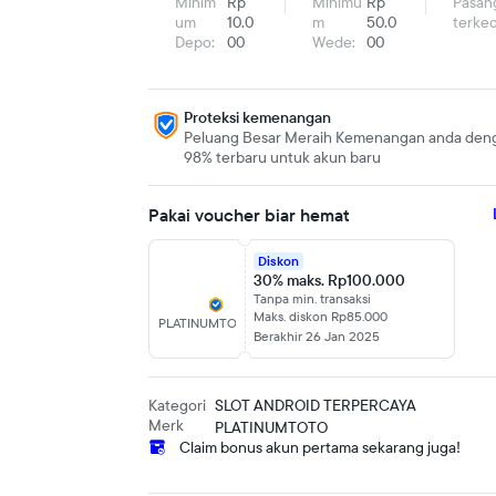
Minim
Rp
Minimu
Rp
Pasan
um
10.0
m
50.0
terkec
Depo:
00
Wede:
00
Proteksi kemenangan
Peluang Besar Meraih Kemenangan anda deng
98% terbaru untuk akun baru
Pakai voucher biar hemat
Diskon
30% maks. Rp100.000
Tanpa min. transaksi
Maks. diskon Rp85.000
PLATINUMTOTO
Berakhir 26 Jan 2025
Kategori
SLOT ANDROID TERPERCAYA
Merk
PLATINUMTOTO
Claim bonus akun pertama sekarang juga!