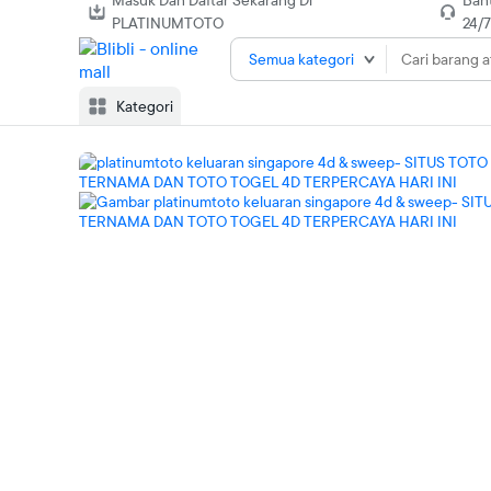
Masuk Dan Daftar Sekarang Di
Ban
PLATINUMTOTO
24/
Semua kategori
Kategori