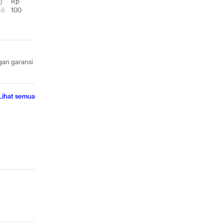
g
Rp
il:
100
an garansi
Lihat semua