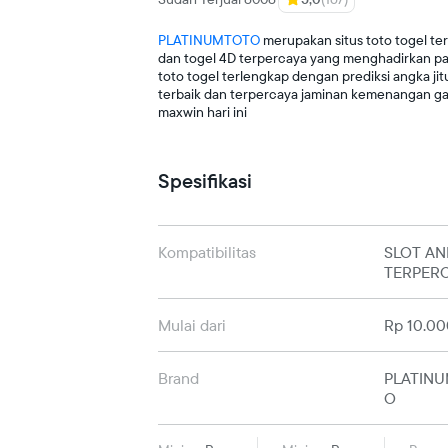
PLATINUMTOTO
merupakan situs toto togel t
dan togel 4D terpercaya yang menghadirkan p
toto togel terlengkap dengan prediksi angka jit
terbaik dan terpercaya jaminan kemenangan g
maxwin hari ini
Spesifikasi
Kompatibilitas
SLOT A
TERPER
Mulai dari
Rp 10.00
Brand
PLATIN
O