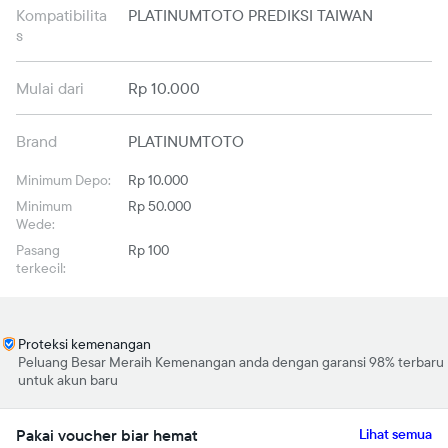
Kompatibilita
PLATINUMTOTO PREDIKSI TAIWAN
s
Mulai dari
Rp 10.000
Brand
PLATINUMTOTO
Minimum Depo:
Rp 10.000
Minimum
Rp 50.000
Wede:
Pasang
Rp 100
terkecil:
Proteksi kemenangan
Peluang Besar Meraih Kemenangan anda dengan garansi 98% terbaru
untuk akun baru
Pakai voucher biar hemat
Lihat semua