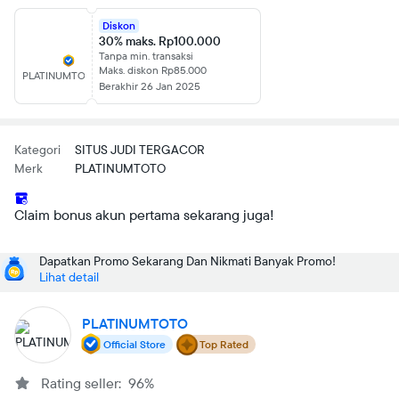
Diskon
30% maks. Rp100.000
Tanpa min. transaksi
Maks. diskon Rp85.000
PLATINUMTOTO
Berakhir 26 Jan 2025
Kategori
SITUS JUDI TERGACOR
Merk
PLATINUMTOTO
Claim bonus akun pertama sekarang juga!
Dapatkan Promo Sekarang Dan Nikmati Banyak Promo!
Lihat detail
PLATINUMTOTO
Official Store
Top Rated
Rating seller: 96%