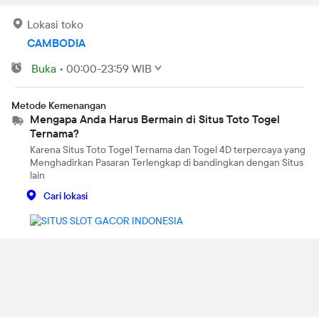
Lokasi toko
CAMBODIA
Buka
•
00:00-23:59 WIB
Metode Kemenangan
Mengapa Anda Harus Bermain di Situs Toto Togel
Ternama?
Karena Situs Toto Togel Ternama dan Togel 4D terpercaya yang
Menghadirkan Pasaran Terlengkap di bandingkan dengan Situs
lain
Cari lokasi