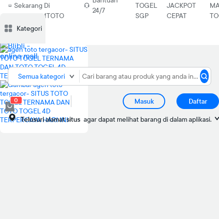
Bantuan
Sekarang Di
TOGEL
JACKPOT
MA
24/7
PLATINUMTOTO
SGP
CEPAT
TO
Deskripsi
Deskripsi
Ulasan
Ulasan
Diskusi
Diskusi
Rekomendasi
Rekomendasi
Lapork
Lapork
Kategori
Semua kategori
0
Masuk
Daftar
Telusuri alamat situs
agar dapat melihat barang di dalam aplikasi.