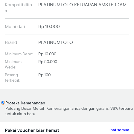
Kompatibilita
PLATINUMTOTO KELUARAN AMSTERDAM
s
Mulai dari
Rp 10.000
Brand
PLATINUMTOTO
Minimum Depo:
Rp 10.000
Minimum
Rp 50.000
Wede:
Pasang
Rp 100
terkecil:
Proteksi kemenangan
Peluang Besar Meraih Kemenangan anda dengan garansi 98% terbaru
untuk akun baru
Pakai voucher biar hemat
Lihat semua