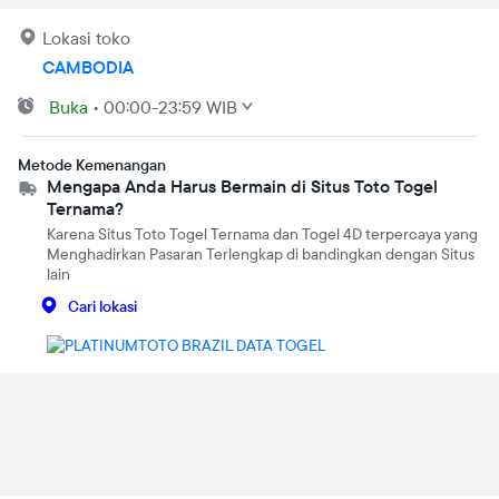
Lokasi toko
CAMBODIA
Buka
•
00:00-23:59 WIB
Metode Kemenangan
Mengapa Anda Harus Bermain di Situs Toto Togel
Ternama?
Karena Situs Toto Togel Ternama dan Togel 4D terpercaya yang
Menghadirkan Pasaran Terlengkap di bandingkan dengan Situs
lain
Cari lokasi