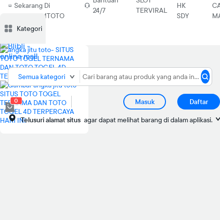
Bantuan
SLOT
Sekarang Di
HK
C
24/7
TERVIRAL
PLATINUMTOTO
SDY
MA
Deskripsi
Deskripsi
Ulasan
Ulasan
Diskusi
Diskusi
Rekomendasi
Rekomendasi
Lapork
Lapork
Kategori
Semua kategori
0
Masuk
Daftar
Telusuri alamat situs
agar dapat melihat barang di dalam aplikasi.