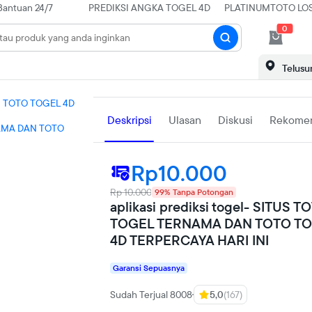
Bantuan 24/7
PREDIKSI ANGKA TOGEL 4D
PLATINUMTOTO LO
0
Telusur
Deskripsi
Ulasan
Diskusi
Rekomen
Rp10.000
Rp 10.000
99% Tanpa Potongan
aplikasi prediksi togel- SITUS T
TOGEL TERNAMA DAN TOTO T
4D TERPERCAYA HARI INI
Garansi Sepuasnya
Sudah Terjual 8008
5,0
(167)