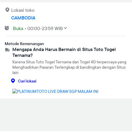
Lokasi toko
CAMBODIA
Buka
•
00:00-23:59 WIB
Metode Kemenangan
Mengapa Anda Harus Bermain di Situs Toto Togel
Ternama?
Karena Situs Toto Togel Ternama dan Togel 4D terpercaya yang
Menghadirkan Pasaran Terlengkap di bandingkan dengan Situs
lain
Cari lokasi