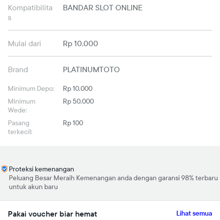
Kompatibilita
BANDAR SLOT ONLINE
s
Mulai dari
Rp 10.000
Brand
PLATINUMTOTO
Minimum Depo:
Rp 10.000
Minimum
Rp 50.000
Wede:
Pasang
Rp 100
terkecil:
Proteksi kemenangan
Peluang Besar Meraih Kemenangan anda dengan garansi 98% terbaru
untuk akun baru
Pakai voucher biar hemat
Lihat semua