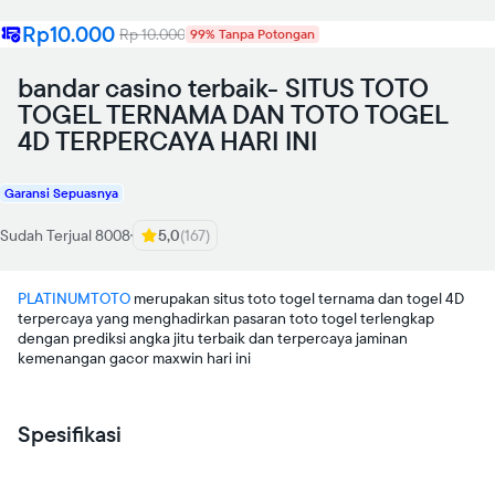
Rp10.000
Rp 10.000
99% Tanpa Potongan
bandar casino terbaik- SITUS TOTO
TOGEL TERNAMA DAN TOTO TOGEL
4D TERPERCAYA HARI INI
Garansi Sepuasnya
Sudah Terjual 8008
5,0
(167)
PLATINUMTOTO
merupakan situs toto togel ternama dan togel 4D
terpercaya yang menghadirkan pasaran toto togel terlengkap
dengan prediksi angka jitu terbaik dan terpercaya jaminan
kemenangan gacor maxwin hari ini
Spesifikasi