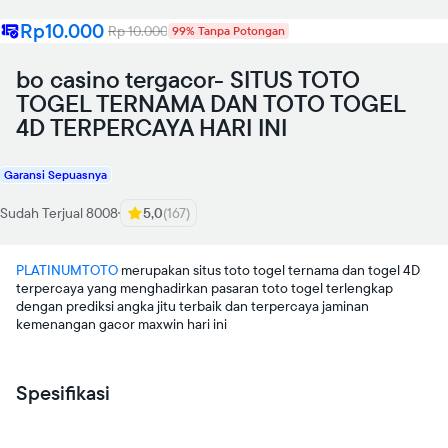
Rp10.000
Rp 10.000
99% Tanpa Potongan
bo casino tergacor- SITUS TOTO
TOGEL TERNAMA DAN TOTO TOGEL
4D TERPERCAYA HARI INI
Garansi Sepuasnya
Sudah Terjual 8008
5,0
(167)
PLATINUMTOTO
merupakan situs toto togel ternama dan togel 4D
terpercaya yang menghadirkan pasaran toto togel terlengkap
dengan prediksi angka jitu terbaik dan terpercaya jaminan
kemenangan gacor maxwin hari ini
Spesifikasi