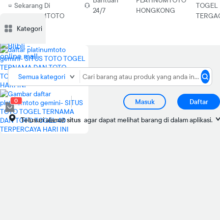
Bantuan
PLATINUMTOTO
Sekarang Di
TOGEL
24/7
HONGKONG
PLATINUMTOTO
TERGA
Deskripsi
Deskripsi
Ulasan
Ulasan
Diskusi
Diskusi
Rekomendasi
Rekomendasi
La
La
Kategori
Semua kategori
0
Masuk
Daftar
Telusuri alamat situs
agar dapat melihat barang di dalam aplikasi.