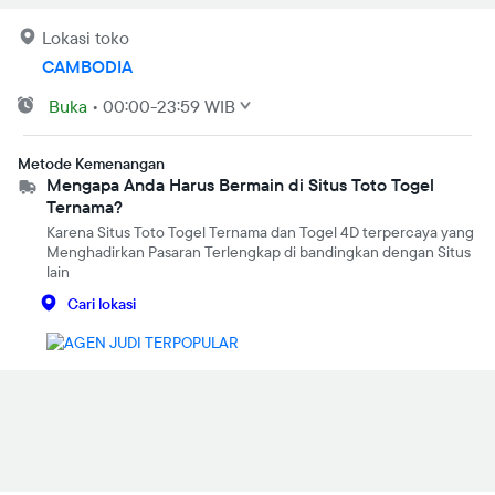
Lokasi toko
CAMBODIA
Buka
•
00:00-23:59 WIB
Metode Kemenangan
Mengapa Anda Harus Bermain di Situs Toto Togel
Ternama?
Karena Situs Toto Togel Ternama dan Togel 4D terpercaya yang
Menghadirkan Pasaran Terlengkap di bandingkan dengan Situs
lain
Cari lokasi