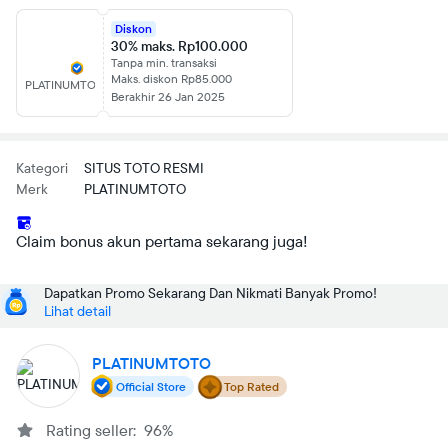
Diskon
30% maks. Rp100.000
Tanpa min. transaksi
Maks. diskon Rp85.000
PLATINUMTOTO
Berakhir 26 Jan 2025
Kategori
SITUS TOTO RESMI
Merk
PLATINUMTOTO
Claim bonus akun pertama sekarang juga!
Dapatkan Promo Sekarang Dan Nikmati Banyak Promo!
Lihat detail
PLATINUMTOTO
Official Store
Top Rated
Rating seller: 96%