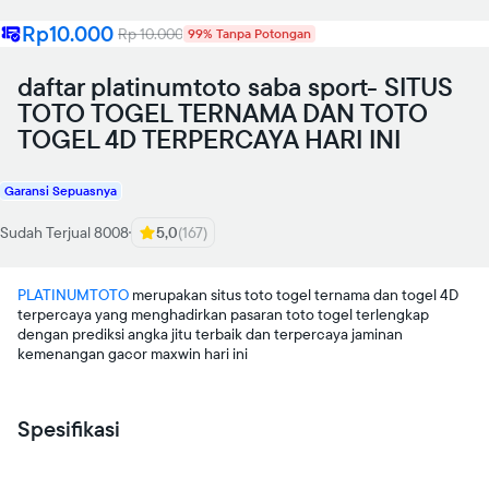
Rp10.000
Rp 10.000
99% Tanpa Potongan
daftar platinumtoto saba sport- SITUS
TOTO TOGEL TERNAMA DAN TOTO
TOGEL 4D TERPERCAYA HARI INI
Garansi Sepuasnya
Sudah Terjual 8008
5,0
(167)
PLATINUMTOTO
merupakan situs toto togel ternama dan togel 4D
terpercaya yang menghadirkan pasaran toto togel terlengkap
dengan prediksi angka jitu terbaik dan terpercaya jaminan
kemenangan gacor maxwin hari ini
Spesifikasi