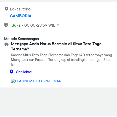
Lokasi toko
CAMBODIA
Buka
•
00:00-23:59 WIB
Metode Kemenangan
Mengapa Anda Harus Bermain di Situs Toto Togel
Ternama?
Karena Situs Toto Togel Ternama dan Togel 4D terpercaya yang
Menghadirkan Pasaran Terlengkap di bandingkan dengan Situs
lain
Cari lokasi