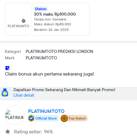
Diskon
30% maks. Rp100.000
Tanpa min. transaksi
Maks. diskon Rp85.000
PLATINUMTOTO
Berakhir 26 Jan 2025
Kategori
PLATINUMTOTO PREDIKSI LONDON
Merk
PLATINUMTOTO
Claim bonus akun pertama sekarang juga!
Dapatkan Promo Sekarang Dan Nikmati Banyak Promo!
Lihat detail
PLATINUMTOTO
Official Store
Top Rated
Rating seller: 96%