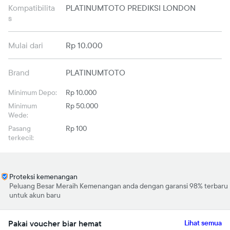
Kompatibilita
PLATINUMTOTO PREDIKSI LONDON
s
Mulai dari
Rp 10.000
Brand
PLATINUMTOTO
Minimum Depo:
Rp 10.000
Minimum
Rp 50.000
Wede:
Pasang
Rp 100
terkecil:
Proteksi kemenangan
Peluang Besar Meraih Kemenangan anda dengan garansi 98% terbaru
untuk akun baru
Pakai voucher biar hemat
Lihat semua