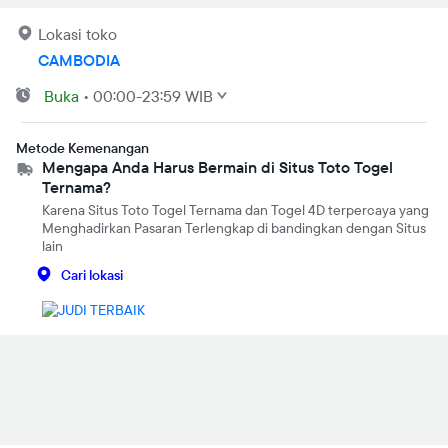
Lokasi toko
CAMBODIA
Buka
•
00:00-23:59 WIB
Metode Kemenangan
Mengapa Anda Harus Bermain di Situs Toto Togel
Ternama?
Karena Situs Toto Togel Ternama dan Togel 4D terpercaya yang
Menghadirkan Pasaran Terlengkap di bandingkan dengan Situs
lain
Cari lokasi