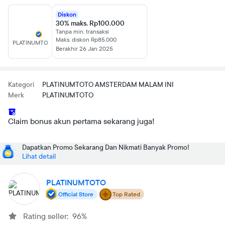
Diskon
30% maks. Rp100.000
Tanpa min. transaksi
Maks. diskon Rp85.000
PLATINUMTOTO
Berakhir 26 Jan 2025
Kategori
PLATINUMTOTO AMSTERDAM MALAM INI
Merk
PLATINUMTOTO
Claim bonus akun pertama sekarang juga!
Dapatkan Promo Sekarang Dan Nikmati Banyak Promo!
Lihat detail
PLATINUMTOTO
Official Store
Top Rated
Rating seller: 96%