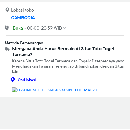
Lokasi toko
CAMBODIA
Buka
•
00:00-23:59 WIB
Metode Kemenangan
Mengapa Anda Harus Bermain di Situs Toto Togel
Ternama?
Karena Situs Toto Togel Ternama dan Togel 4D terpercaya yang
Menghadirkan Pasaran Terlengkap di bandingkan dengan Situs
lain
Cari lokasi