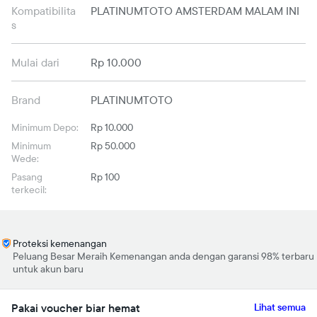
Kompatibilita
PLATINUMTOTO AMSTERDAM MALAM INI
s
Mulai dari
Rp 10.000
Brand
PLATINUMTOTO
Minimum Depo:
Rp 10.000
Minimum
Rp 50.000
Wede:
Pasang
Rp 100
terkecil:
Proteksi kemenangan
Peluang Besar Meraih Kemenangan anda dengan garansi 98% terbaru
untuk akun baru
Pakai voucher biar hemat
Lihat semua