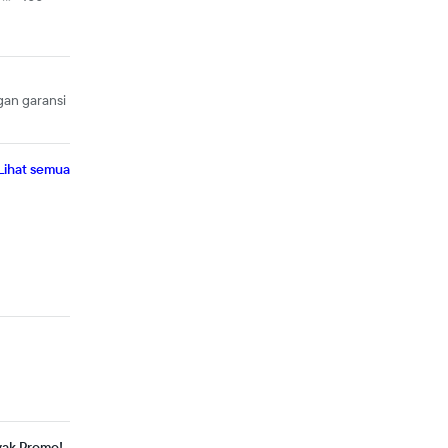
an garansi
Lihat semua
yak Promo!