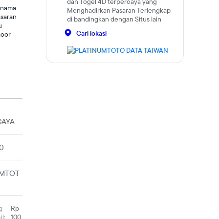
dan Togel 4D terpercaya yang
ernama
Menghadirkan Pasaran Terlengkap
asaran
di bandingkan dengan Situs lain
u
Cari lokasi
acor
CAYA
0
UMTOT
g
Rp
il:
100