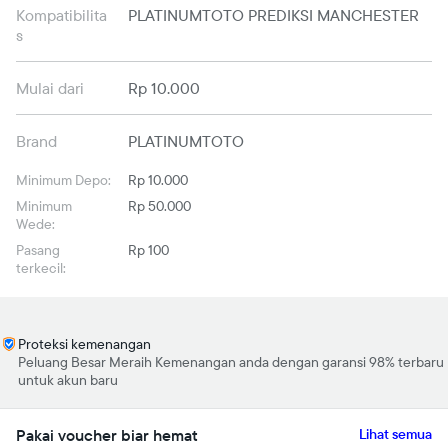
Kompatibilita
PLATINUMTOTO PREDIKSI MANCHESTER
s
Mulai dari
Rp 10.000
Brand
PLATINUMTOTO
Minimum Depo:
Rp 10.000
Minimum
Rp 50.000
Wede:
Pasang
Rp 100
terkecil:
Proteksi kemenangan
Peluang Besar Meraih Kemenangan anda dengan garansi 98% terbaru
untuk akun baru
Pakai voucher biar hemat
Lihat semua