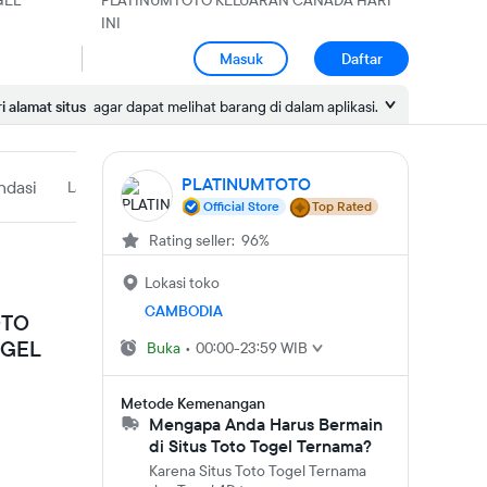
GEL
PLATINUMTOTO KELUARAN CANADA HARI
INI
Masuk
Daftar
i alamat situs
agar dapat melihat barang di dalam aplikasi.
PLATINUMTOTO
dasi
Laporkan produk
Official Store
Top Rated
Rating seller: 96%
Lokasi toko
CAMBODIA
OTO
OGEL
Buka
•
00:00-23:59 WIB
Metode Kemenangan
Mengapa Anda Harus Bermain
di Situs Toto Togel Ternama?
Karena Situs Toto Togel Ternama