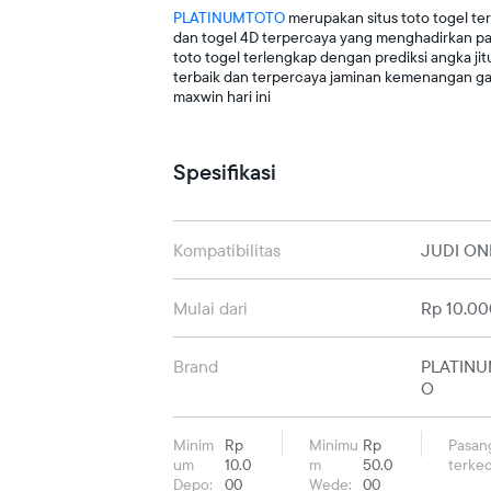
PLATINUMTOTO
merupakan situs toto togel t
dan togel 4D terpercaya yang menghadirkan p
toto togel terlengkap dengan prediksi angka jit
terbaik dan terpercaya jaminan kemenangan g
maxwin hari ini
Spesifikasi
Kompatibilitas
JUDI ON
Mulai dari
Rp 10.00
Brand
PLATIN
O
Minim
Rp
Minimu
Rp
Pasan
um
10.0
m
50.0
terkec
Depo:
00
Wede:
00