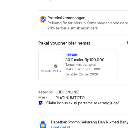
Proteksi kemenangan
Peluang Besar Meraih Kemenangan anda deng
98% terbaru untuk akun baru
Pakai voucher biar hemat
Diskon
30% maks. Rp100.000
Tanpa min. transaksi
Maks. diskon Rp85.000
PLATINUMTOTO
Berakhir 26 Jan 2025
Kategori
JUDI ONLINE
Merk
PLATINUMTOTO
Claim bonus akun pertama sekarang juga!
Dapatkan Promo Sekarang Dan Nikmati Ban
Lihat detail