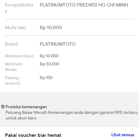
Kompatibilita
PLATINUMTOTO PREDIKSI HO CHI MINH
s
Mulai dari
Rp 10.000
Brand
PLATINUMTOTO
Minimum Depo:
Rp 10.000
Minimum
Rp 50.000
Wede:
Pasang
Rp 100
terkecil:
Proteksi kemenangan
Peluang Besar Meraih Kemenangan anda dengan garansi 98% terbaru
untuk akun baru
Pakai voucher biar hemat
Lihat semua