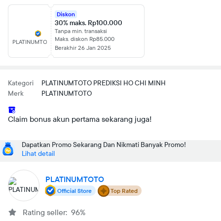
Diskon
30% maks. Rp100.000
Tanpa min. transaksi
Maks. diskon Rp85.000
PLATINUMTOTO
Berakhir 26 Jan 2025
Kategori
PLATINUMTOTO PREDIKSI HO CHI MINH
Merk
PLATINUMTOTO
Claim bonus akun pertama sekarang juga!
Dapatkan Promo Sekarang Dan Nikmati Banyak Promo!
Lihat detail
PLATINUMTOTO
Official Store
Top Rated
Rating seller: 96%