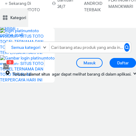
Bantuan
PLATINUMTO
Sekarang Di
ANDROID
24/7
MANOKWARI
PLATINUMTOTO
TERBAIK
Deskripsi
Deskripsi
Ulasan
Ulasan
Diskusi
Diskusi
Rekomendasi
Rekomendasi
La
La
Kategori
Semua kategori
0
Masuk
Daftar
Telusuri alamat situs
agar dapat melihat barang di dalam aplikasi.