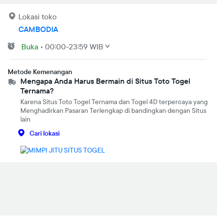
Lokasi toko
CAMBODIA
Buka
•
00:00-23:59 WIB
Metode Kemenangan
Mengapa Anda Harus Bermain di Situs Toto Togel
Ternama?
Karena Situs Toto Togel Ternama dan Togel 4D terpercaya yang
Menghadirkan Pasaran Terlengkap di bandingkan dengan Situs
lain
Cari lokasi