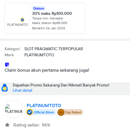
Diskon
30% maks. Rp100.000
Tanpa min. transaksi
Maks. diskon Rp85.000
PLATINUMTOTO
Berakhir 26 Jan 2025
Kategori
SLOT PRAGMATIC TERPOPULAR
Merk
PLATINUMTOTO
Claim bonus akun pertama sekarang juga!
Dapatkan Promo Sekarang Dan Nikmati Banyak Promo!
Lihat detail
PLATINUMTOTO
Official Store
Top Rated
Rating seller: 96%