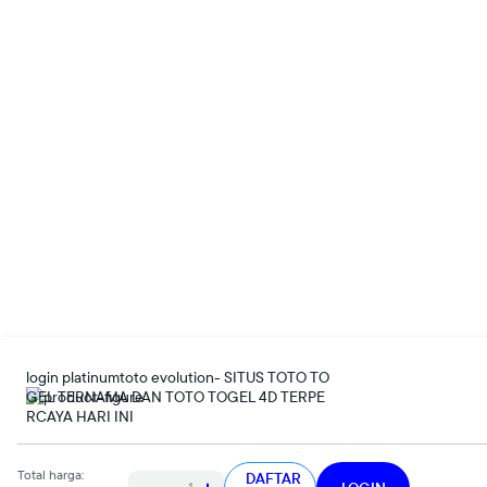
login platinumtoto evolution- SITUS TOTO TO
GEL TERNAMA DAN TOTO TOGEL 4D TERPE
RCAYA HARI INI
Total harga:
DAFTAR