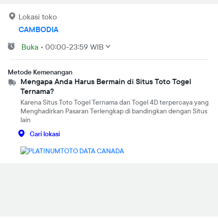
Lokasi toko
CAMBODIA
Buka
•
00:00-23:59 WIB
Metode Kemenangan
Mengapa Anda Harus Bermain di Situs Toto Togel
Ternama?
Karena Situs Toto Togel Ternama dan Togel 4D terpercaya yang
Menghadirkan Pasaran Terlengkap di bandingkan dengan Situs
lain
Cari lokasi