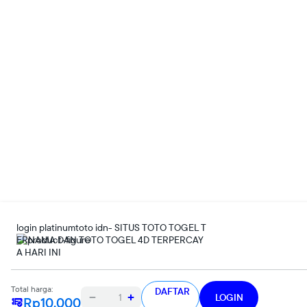
login platinumtoto idn- SITUS TOTO TOGEL T
ERNAMA DAN TOTO TOGEL 4D TERPERCAY
A HARI INI
Total harga:
DAFTAR
1
LOGIN
Rp10.0
Rp10.000