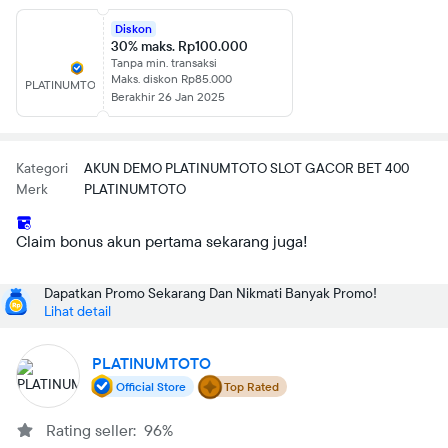
Diskon
30% maks. Rp100.000
Tanpa min. transaksi
Maks. diskon Rp85.000
PLATINUMTOTO
Berakhir 26 Jan 2025
Kategori
AKUN DEMO PLATINUMTOTO SLOT GACOR BET 400
Merk
PLATINUMTOTO
Claim bonus akun pertama sekarang juga!
Dapatkan Promo Sekarang Dan Nikmati Banyak Promo!
Lihat detail
PLATINUMTOTO
Official Store
Top Rated
Rating seller: 96%