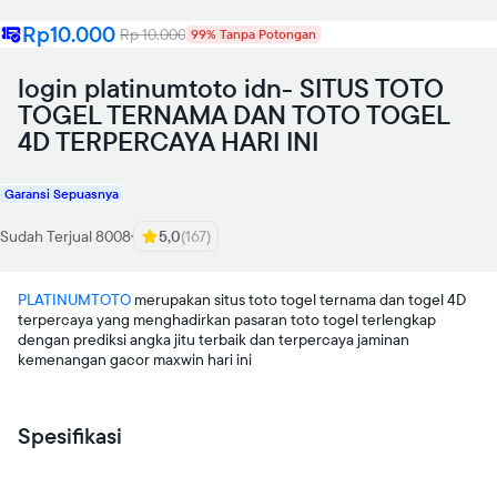
Rp10.000
Rp 10.000
99% Tanpa Potongan
login platinumtoto idn- SITUS TOTO
TOGEL TERNAMA DAN TOTO TOGEL
4D TERPERCAYA HARI INI
Garansi Sepuasnya
Sudah Terjual 8008
5,0
(167)
PLATINUMTOTO
merupakan situs toto togel ternama dan togel 4D
terpercaya yang menghadirkan pasaran toto togel terlengkap
dengan prediksi angka jitu terbaik dan terpercaya jaminan
kemenangan gacor maxwin hari ini
Spesifikasi