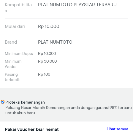
Kompatibilita
PLATINUMTOTO PLAYSTAR TERBARU
s
Mulai dari
Rp 10.000
Brand
PLATINUMTOTO
Minimum Depo:
Rp 10.000
Minimum
Rp 50.000
Wede:
Pasang
Rp 100
terkecil:
Proteksi kemenangan
Peluang Besar Meraih Kemenangan anda dengan garansi 98% terbaru
untuk akun baru
Pakai voucher biar hemat
Lihat semua