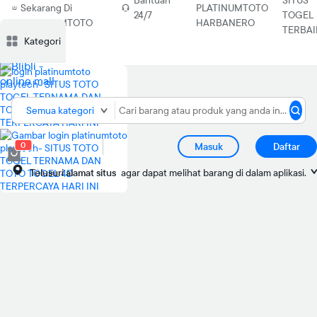
Bantuan
SITUS
Sekarang Di
PLATINUMTOTO
24/7
TOGEL
PLATINUMTOTO
HARBANERO
TERBAI
Deskripsi
Deskripsi
Ulasan
Ulasan
Diskusi
Diskusi
Rekomendasi
Rekomendasi
Kategori
Semua kategori
0
Masuk
Daftar
Telusuri alamat situs
agar dapat melihat barang di dalam aplikasi.