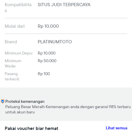
Kompatibilita
SITUS JUDI TERPERCAYA
s
Mulai dari
Rp 10.000
Brand
PLATINUMTOTO
Minimum Depo:
Rp 10.000
Minimum
Rp 50.000
Wede:
Pasang
Rp 100
terkecil:
Proteksi kemenangan
Peluang Besar Meraih Kemenangan anda dengan garansi 98% terbaru
untuk akun baru
Pakai voucher biar hemat
Lihat semua