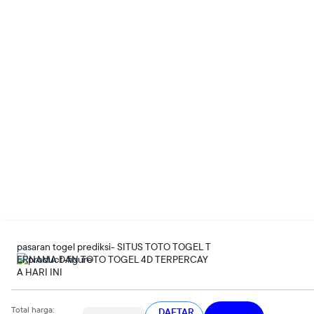
pasaran togel prediksi- SITUS TOTO TOGEL T
ERNAMA DAN TOTO TOGEL 4D TERPERCAY
A HARI INI
Total harga:
DAFTAR