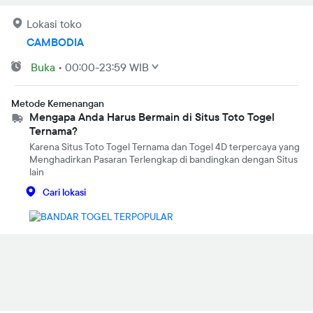
Lokasi toko
CAMBODIA
Buka
•
00:00-23:59 WIB
Metode Kemenangan
Mengapa Anda Harus Bermain di Situs Toto Togel
Ternama?
Karena Situs Toto Togel Ternama dan Togel 4D terpercaya yang
Menghadirkan Pasaran Terlengkap di bandingkan dengan Situs
lain
Cari lokasi