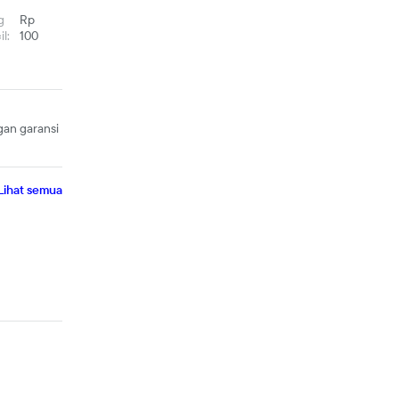
g
Rp
il:
100
an garansi
Lihat semua