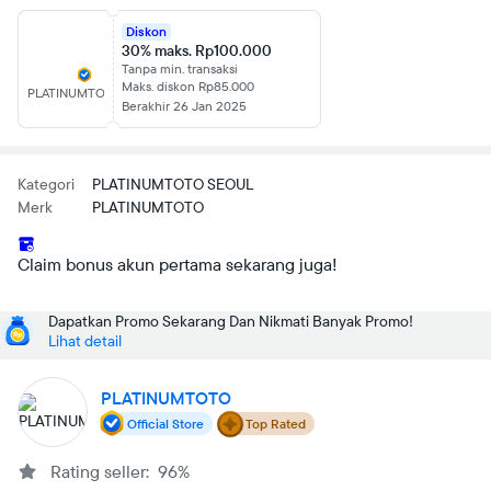
Diskon
30% maks. Rp100.000
Tanpa min. transaksi
Maks. diskon Rp85.000
PLATINUMTOTO
Berakhir 26 Jan 2025
Kategori
PLATINUMTOTO SEOUL
Merk
PLATINUMTOTO
Claim bonus akun pertama sekarang juga!
Dapatkan Promo Sekarang Dan Nikmati Banyak Promo!
Lihat detail
PLATINUMTOTO
Official Store
Top Rated
Rating seller: 96%