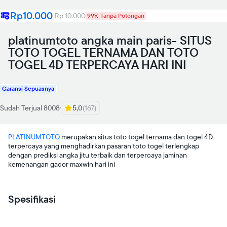
Rp10.000
Rp 10.000
99% Tanpa Potongan
platinumtoto angka main paris- SITUS
TOTO TOGEL TERNAMA DAN TOTO
TOGEL 4D TERPERCAYA HARI INI
Garansi Sepuasnya
Sudah Terjual 8008
5,0
(167)
PLATINUMTOTO
merupakan situs toto togel ternama dan togel 4D
terpercaya yang menghadirkan pasaran toto togel terlengkap
dengan prediksi angka jitu terbaik dan terpercaya jaminan
kemenangan gacor maxwin hari ini
Spesifikasi