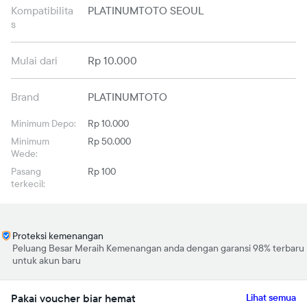
Kompatibilita
PLATINUMTOTO SEOUL
s
Mulai dari
Rp 10.000
Brand
PLATINUMTOTO
Minimum Depo:
Rp 10.000
Minimum
Rp 50.000
Wede:
Pasang
Rp 100
terkecil:
Proteksi kemenangan
Peluang Besar Meraih Kemenangan anda dengan garansi 98% terbaru
untuk akun baru
Pakai voucher biar hemat
Lihat semua