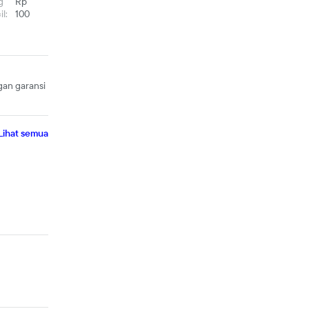
g
Rp
il:
100
an garansi
Lihat semua