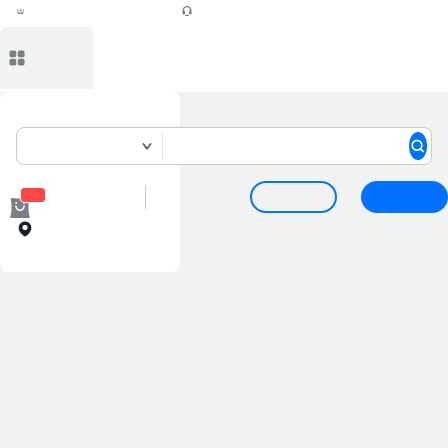
Bantuan
PLATINUMTOTO
Sekarang Di
LIV
24/7
MICROGAMING
PLATINUMTOTO
TAI
Kategori
Semua kategori
0
Masuk
Daftar
Telusuri alamat situs
agar dapat melihat barang di dalam apli