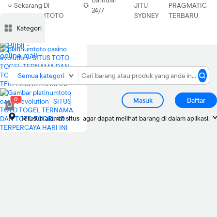
Bantuan
Sekarang Di
JITU
PRAGMATIC
24/7
PLATINUMTOTO
SYDNEY
TERBARU
Deskripsi
Deskripsi
Ulasan
Ulasan
Diskusi
Diskusi
Rekomendasi
Rekomendasi
Lapor
Lapor
Kategori
Semua kategori
0
Masuk
Daftar
Telusuri alamat situs
agar dapat melihat barang di dalam aplikasi.