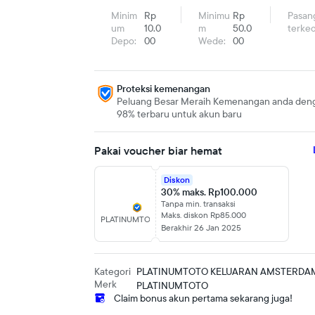
Minim
Rp
Minimu
Rp
Pasan
um
10.0
m
50.0
terkec
Depo:
00
Wede:
00
Proteksi kemenangan
Peluang Besar Meraih Kemenangan anda deng
98% terbaru untuk akun baru
Pakai voucher biar hemat
Diskon
30% maks. Rp100.000
Tanpa min. transaksi
Maks. diskon Rp85.000
PLATINUMTOTO
Berakhir 26 Jan 2025
Kategori
PLATINUMTOTO KELUARAN AMSTERDA
Merk
PLATINUMTOTO
Claim bonus akun pertama sekarang juga!