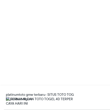
platinumtoto gmw terbaru- SITUS TOTO TOG
EL TERNAMA DAN TOTO TOGEL 4D TERPER
CAYA HARI INI