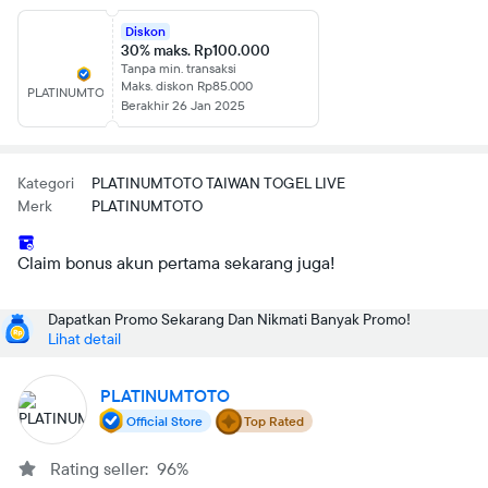
Diskon
30% maks. Rp100.000
Tanpa min. transaksi
Maks. diskon Rp85.000
PLATINUMTOTO
Berakhir 26 Jan 2025
Kategori
PLATINUMTOTO TAIWAN TOGEL LIVE
Merk
PLATINUMTOTO
Claim bonus akun pertama sekarang juga!
Dapatkan Promo Sekarang Dan Nikmati Banyak Promo!
Lihat detail
PLATINUMTOTO
Official Store
Top Rated
Rating seller: 96%