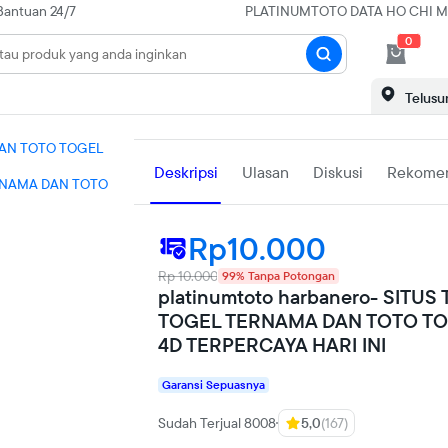
Bantuan 24/7
PLATINUMTOTO DATA HO CHI 
0
Telusur
Deskripsi
Ulasan
Diskusi
Rekomen
Rp10.000
Rp 10.000
99% Tanpa Potongan
platinumtoto harbanero- SITUS
TOGEL TERNAMA DAN TOTO T
4D TERPERCAYA HARI INI
Garansi Sepuasnya
Sudah Terjual 8008
5,0
(167)