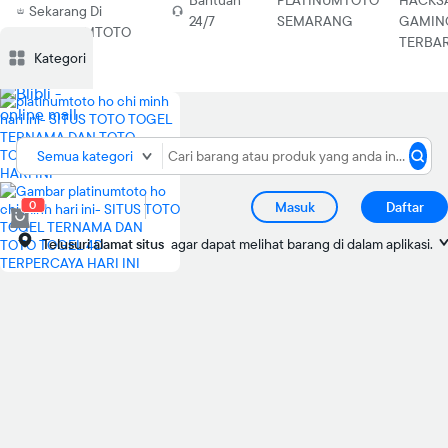
Bantuan
PLATINUMTOTO
HACKS
Sekarang Di
24/7
SEMARANG
GAMIN
PLATINUMTOTO
TERBA
Deskripsi
Deskripsi
Ulasan
Ulasan
Diskusi
Diskusi
Rekomendasi
Rekomendasi
Kategori
Semua kategori
0
Masuk
Daftar
Telusuri alamat situs
agar dapat melihat barang di dalam aplikasi.