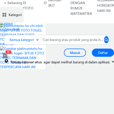
Bantuan
KELUARA
Sekarang Di
DENGAN
24/7
HONGKO
PLATINUMTOTO
RUMUS
HARI INI
MATEMATIKA
Deskripsi
Deskripsi
Ulasan
Ulasan
Diskusi
Diskusi
Rekomendasi
Rekomendasi
Kategori
Semua kategori
0
Masuk
Daftar
Telusuri alamat situs
agar dapat melihat barang di dalam aplikasi.