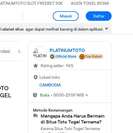
LATINUMTOTO SLOT FREEBET 50K
AGEN TOGEL RESMI
Masuk
Daftar
i alamat situs
agar dapat melihat barang di dalam aplikasi.
PLATINUMTOTO
dasi
Laporkan produk
Official Store
Top Rated
Rating seller: 96%
Lokasi toko
CAMBODIA
OTO
OGEL
Buka
•
00:00-23:59 WIB
Metode Kemenangan
Mengapa Anda Harus Bermain
di Situs Toto Togel Ternama?
Karena Situs Toto Togel Ternama