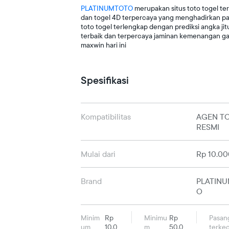
PLATINUMTOTO
merupakan situs toto togel t
dan togel 4D terpercaya yang menghadirkan p
toto togel terlengkap dengan prediksi angka jit
terbaik dan terpercaya jaminan kemenangan g
maxwin hari ini
Spesifikasi
Kompatibilitas
AGEN T
RESMI
Mulai dari
Rp 10.00
Brand
PLATIN
O
Minim
Rp
Minimu
Rp
Pasan
um
10.0
m
50.0
terkec