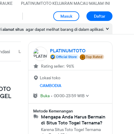
RAUKE
PLATINUMTOTO KELUARAN MACAU MALAM INI
Masuk
Daftar
i alamat situs
agar dapat melihat barang di dalam aplikasi.
PLATINUMTOTO
dasi
Laporkan produk
Official Store
Top Rated
Rating seller: 96%
Lokasi toko
CAMBODIA
TOTO
OGEL
Buka
•
00:00-23:59 WIB
Metode Kemenangan
Mengapa Anda Harus Bermain
di Situs Toto Togel Ternama?
Karena Situs Toto Togel Ternama