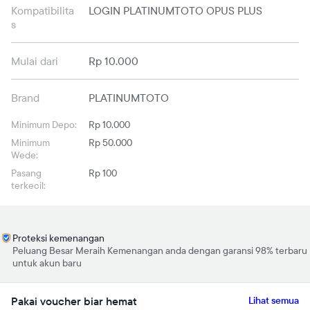
Kompatibilita
LOGIN PLATINUMTOTO OPUS PLUS
s
Mulai dari
Rp 10.000
Brand
PLATINUMTOTO
Minimum Depo:
Rp 10.000
Minimum
Rp 50.000
Wede:
Pasang
Rp 100
terkecil:
Proteksi kemenangan
Peluang Besar Meraih Kemenangan anda dengan garansi 98% terbaru
untuk akun baru
Pakai voucher biar hemat
Lihat semua