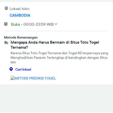
Lokasi toko
CAMBODIA
Buka
•
00:00-23:59 WIB
Metode Kemenangan
Mengapa Anda Harus Bermain di Situs Toto Togel
Ternama?
Karena Situs Toto Togel Ternama dan Togel 4D terpercaya yang
Menghadirkan Pasaran Terlengkap di bandingkan dengan Situs
lain
Cari lokasi