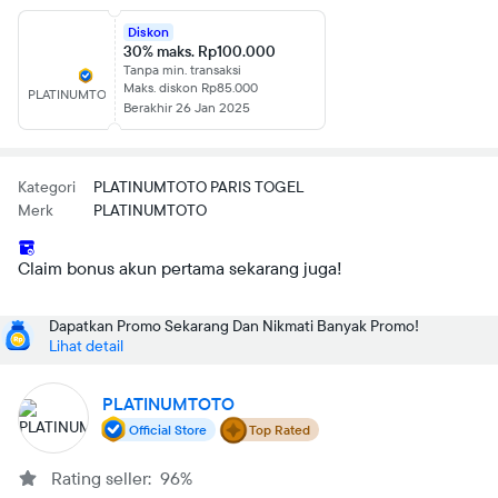
Diskon
30% maks. Rp100.000
Tanpa min. transaksi
Maks. diskon Rp85.000
PLATINUMTOTO
Berakhir 26 Jan 2025
Kategori
PLATINUMTOTO PARIS TOGEL
Merk
PLATINUMTOTO
Claim bonus akun pertama sekarang juga!
Dapatkan Promo Sekarang Dan Nikmati Banyak Promo!
Lihat detail
PLATINUMTOTO
Official Store
Top Rated
Rating seller: 96%