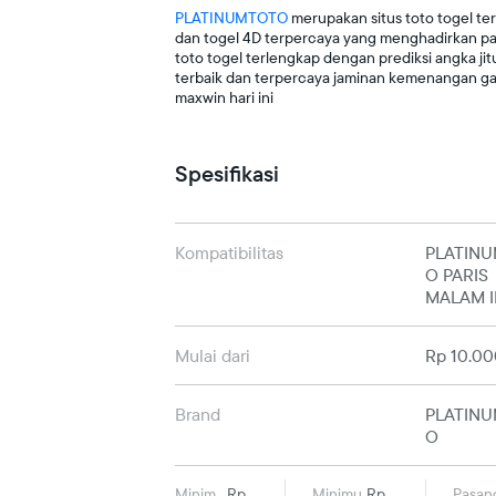
PLATINUMTOTO
merupakan situs toto togel t
dan togel 4D terpercaya yang menghadirkan p
toto togel terlengkap dengan prediksi angka jit
terbaik dan terpercaya jaminan kemenangan g
maxwin hari ini
Spesifikasi
Kompatibilitas
PLATIN
O PARIS
MALAM I
Mulai dari
Rp 10.00
Brand
PLATIN
O
Minim
Rp
Minimu
Rp
Pasan