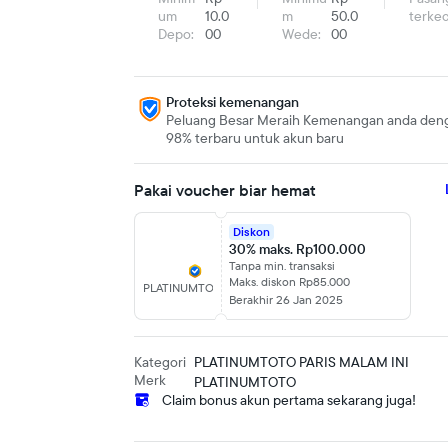
um
10.0
m
50.0
terkec
Depo:
00
Wede:
00
Proteksi kemenangan
Peluang Besar Meraih Kemenangan anda deng
98% terbaru untuk akun baru
Pakai voucher biar hemat
Diskon
30% maks. Rp100.000
Tanpa min. transaksi
Maks. diskon Rp85.000
PLATINUMTOTO
Berakhir 26 Jan 2025
Kategori
PLATINUMTOTO PARIS MALAM INI
Merk
PLATINUMTOTO
Claim bonus akun pertama sekarang juga!