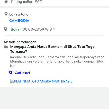
Rating seller: 96%
Lokasi toko
CAMBODIA
Buka
•
00:00-23:59 WIB
Metode Kemenangan
Mengapa Anda Harus Bermain di Situs Toto Togel
Ternama?
Karena Situs Toto Togel Ternama dan Togel 4D terpercaya yang
Menghadirkan Pasaran Terlengkap di bandingkan dengan Situs
lain
Cari lokasi