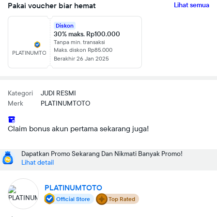
Pakai voucher biar hemat
Lihat semua
Diskon
30% maks. Rp100.000
Tanpa min. transaksi
Maks. diskon Rp85.000
PLATINUMTOTO
Berakhir 26 Jan 2025
Kategori
JUDI RESMI
Merk
PLATINUMTOTO
Claim bonus akun pertama sekarang juga!
Dapatkan Promo Sekarang Dan Nikmati Banyak Promo!
Lihat detail
PLATINUMTOTO
Official Store
Top Rated