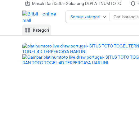
Masuk Dan Daftar Sekarang Di PLATINUMTOTO
Semua kategori
Kategori