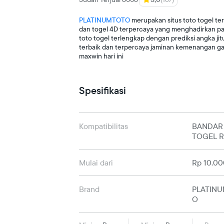
PLATINUMTOTO
merupakan situs toto togel t
dan togel 4D terpercaya yang menghadirkan p
toto togel terlengkap dengan prediksi angka jit
terbaik dan terpercaya jaminan kemenangan g
maxwin hari ini
Spesifikasi
Kompatibilitas
BANDAR
TOGEL R
Mulai dari
Rp 10.00
Brand
PLATIN
O