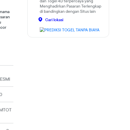
dan Togel 4D terpercaya yang
Menghadirkan Pasaran Terlengkap
di bandingkan dengan Situs lain
ernama
asaran
Cari lokasi
u
acor
ESMI
0
UMTOT