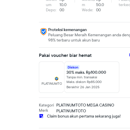
um
10.0
m
50.0
terkec
Depo:
00
Wede:
00
Proteksi kemenangan
Peluang Besar Meraih Kemenangan anda deng
98% terbaru untuk akun baru
Pakai voucher biar hemat
Diskon
30% maks. Rp100.000
Tanpa min. transaksi
Maks. diskon Rp85.000
PLATINUMTOTO
Berakhir 26 Jan 2025
Kategori
PLATINUMTOTO MEGA CASINO
Merk
PLATINUMTOTO
Claim bonus akun pertama sekarang juga!