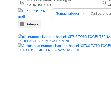
Masuk Dan Daftar Sekarang Di
B
PLATINUMTOTO
24
Semua kategori
Kategori