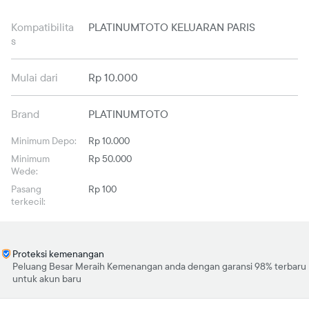
Kompatibilita
PLATINUMTOTO KELUARAN PARIS
s
Mulai dari
Rp 10.000
Brand
PLATINUMTOTO
Minimum Depo:
Rp 10.000
Minimum
Rp 50.000
Wede:
Pasang
Rp 100
terkecil:
Proteksi kemenangan
Peluang Besar Meraih Kemenangan anda dengan garansi 98% terbaru
untuk akun baru