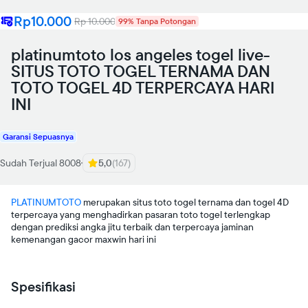
Rp10.000
Rp 10.000
99% Tanpa Potongan
platinumtoto los angeles togel live-
SITUS TOTO TOGEL TERNAMA DAN
TOTO TOGEL 4D TERPERCAYA HARI
INI
Garansi Sepuasnya
Sudah Terjual 8008
5,0
(167)
PLATINUMTOTO
merupakan situs toto togel ternama dan togel 4D
terpercaya yang menghadirkan pasaran toto togel terlengkap
dengan prediksi angka jitu terbaik dan terpercaya jaminan
kemenangan gacor maxwin hari ini
Spesifikasi