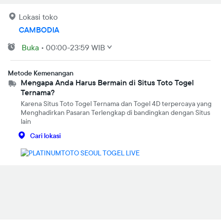
Lokasi toko
CAMBODIA
Buka
•
00:00-23:59 WIB
Metode Kemenangan
Mengapa Anda Harus Bermain di Situs Toto Togel
Ternama?
Karena Situs Toto Togel Ternama dan Togel 4D terpercaya yang
Menghadirkan Pasaran Terlengkap di bandingkan dengan Situs
lain
Cari lokasi