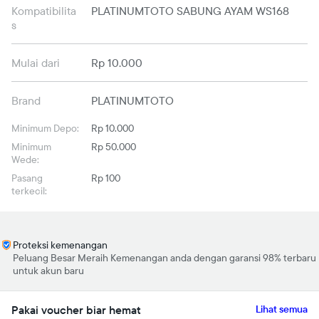
Kompatibilita
PLATINUMTOTO SABUNG AYAM WS168
s
Mulai dari
Rp 10.000
Brand
PLATINUMTOTO
Minimum Depo:
Rp 10.000
Minimum
Rp 50.000
Wede:
Pasang
Rp 100
terkecil:
Proteksi kemenangan
Peluang Besar Meraih Kemenangan anda dengan garansi 98% terbaru
untuk akun baru
Pakai voucher biar hemat
Lihat semua