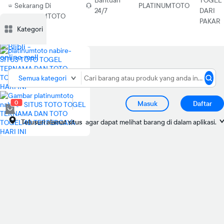
Bantuan
TOGEL
Sekarang Di
PLATINUMTOTO
24/7
DARI
PLATINUMTOTO
PAKAR
Deskripsi
Deskripsi
Ulasan
Ulasan
Diskusi
Diskusi
Rekomendasi
Rekomendasi
Lapo
Lapo
Kategori
Semua kategori
0
Masuk
Daftar
Telusuri alamat situs
agar dapat melihat barang di dalam aplikasi.