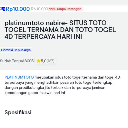
Rp10.000
Rp 10.000
99% Tanpa Potongan
platinumtoto nabire- SITUS TOTO
TOGEL TERNAMA DAN TOTO TOGEL
4D TERPERCAYA HARI INI
Garansi Sepuasnya
Sudah Terjual 8008
5,0
(167)
PLATINUMTOTO
merupakan situs toto togel ternama dan togel 4D
terpercaya yang menghadirkan pasaran toto togel terlengkap
dengan prediksi angka jitu terbaik dan terpercaya jaminan
kemenangan gacor maxwin hari ini
Spesifikasi