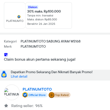
Diskon
30% maks. Rp100.000
Tanpa min. transaksi
Maks. diskon Rp85.000
PLATINUMTOTO
Berakhir 26 Jan 2025
Kategori
PLATINUMTOTO SABUNG AYAM WS168
Merk
PLATINUMTOTO
Claim bonus akun pertama sekarang juga!
Dapatkan Promo Sekarang Dan Nikmati Banyak Promo!
Lihat detail
PLATINUMTOTO
Official Store
Top Rated
Rating seller: 96%