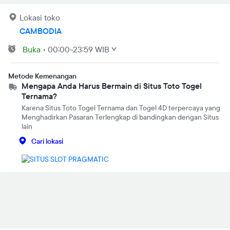
Lokasi toko
CAMBODIA
Buka
•
00:00-23:59 WIB
Metode Kemenangan
Mengapa Anda Harus Bermain di Situs Toto Togel
Ternama?
Karena Situs Toto Togel Ternama dan Togel 4D terpercaya yang
Menghadirkan Pasaran Terlengkap di bandingkan dengan Situs
lain
Cari lokasi