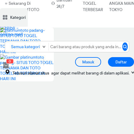
Bantuan
Sekarang Di
TOGEL
ANGKA MAI
24/7
PLATINUMTOTO
TERBESAR
TOKYO
Deskripsi
Deskripsi
Ulasan
Ulasan
Diskusi
Diskusi
Rekomendasi
Rekomendasi
Kategori
Semua kategori
0
Masuk
Daftar
Telusuri alamat situs
agar dapat melihat barang di dalam aplikasi.