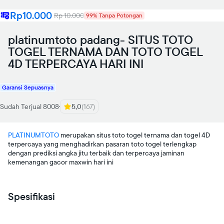
Rp10.000
Rp 10.000
99% Tanpa Potongan
platinumtoto padang- SITUS TOTO
TOGEL TERNAMA DAN TOTO TOGEL
4D TERPERCAYA HARI INI
Garansi Sepuasnya
Sudah Terjual 8008
5,0
(167)
PLATINUMTOTO
merupakan situs toto togel ternama dan togel 4D
terpercaya yang menghadirkan pasaran toto togel terlengkap
dengan prediksi angka jitu terbaik dan terpercaya jaminan
kemenangan gacor maxwin hari ini
Spesifikasi