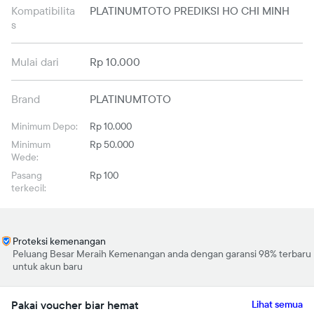
Kompatibilita
PLATINUMTOTO PREDIKSI HO CHI MINH
s
Mulai dari
Rp 10.000
Brand
PLATINUMTOTO
Minimum Depo:
Rp 10.000
Minimum
Rp 50.000
Wede:
Pasang
Rp 100
terkecil:
Proteksi kemenangan
Peluang Besar Meraih Kemenangan anda dengan garansi 98% terbaru
untuk akun baru
Pakai voucher biar hemat
Lihat semua