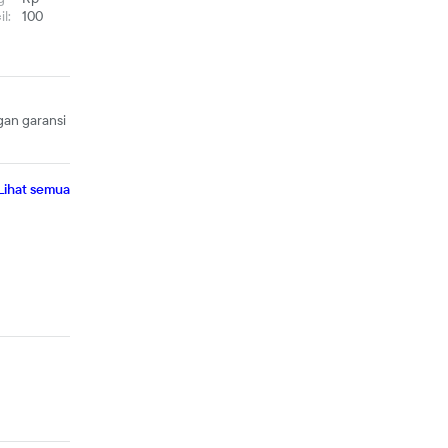
il:
100
an garansi
Lihat semua