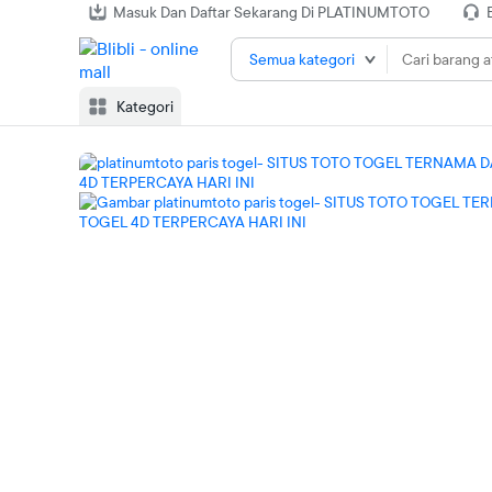
Masuk Dan Daftar Sekarang Di PLATINUMTOTO
Semua kategori
Kategori