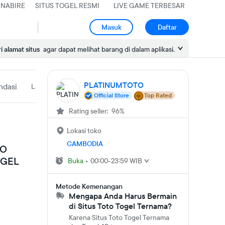
 NABIRE
SITUS TOGEL RESMI
LIVE GAME TERBESAR
Masuk
Daftar
i alamat situs
agar dapat melihat barang di dalam aplikasi.
PLATINUMTOTO
dasi
Laporkan produk
Official Store
Top Rated
Rating seller: 96%
Lokasi toko
CAMBODIA
TO
OGEL
Buka
•
00:00-23:59 WIB
Metode Kemenangan
Mengapa Anda Harus Bermain
di Situs Toto Togel Ternama?
Karena Situs Toto Togel Ternama