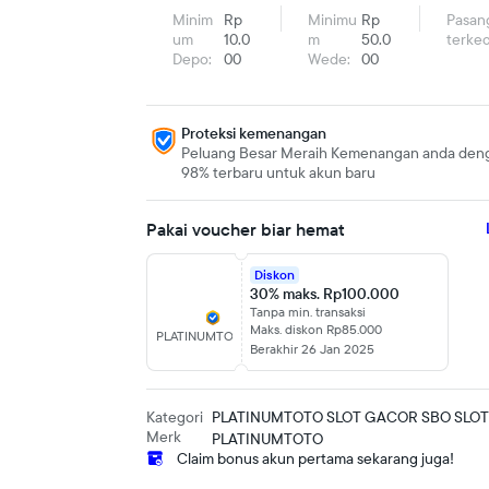
Minim
Rp
Minimu
Rp
Pasan
um
10.0
m
50.0
terkec
Depo:
00
Wede:
00
Proteksi kemenangan
Peluang Besar Meraih Kemenangan anda deng
98% terbaru untuk akun baru
Pakai voucher biar hemat
Diskon
30% maks. Rp100.000
Tanpa min. transaksi
Maks. diskon Rp85.000
PLATINUMTOTO
Berakhir 26 Jan 2025
Kategori
PLATINUMTOTO SLOT GACOR SBO SLOT
Merk
PLATINUMTOTO
Claim bonus akun pertama sekarang juga!