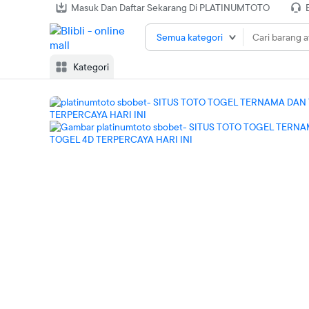
Masuk Dan Daftar Sekarang Di PLATINUMTOTO
Semua kategori
Kategori