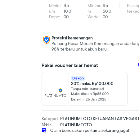
Minim
Rp
Minimu
Rp
Pasan
um
10.0
m
50.0
terkec
Depo:
00
Wede:
00
Proteksi kemenangan
Peluang Besar Meraih Kemenangan anda deng
98% terbaru untuk akun baru
Pakai voucher biar hemat
Diskon
30% maks. Rp100.000
Tanpa min. transaksi
Maks. diskon Rp85.000
PLATINUMTOTO
Berakhir 26 Jan 2025
Kategori
PLATINUMTOTO KELUARAN LAS VEGAS 
Merk
PLATINUMTOTO
Claim bonus akun pertama sekarang juga!