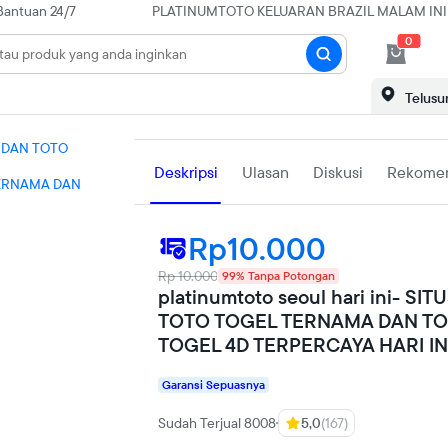
Bantuan 24/7
PLATINUMTOTO KELUARAN BRAZIL MALAM INI
0
Telusur
Deskripsi
Ulasan
Diskusi
Rekomen
Rp10.000
Rp 10.000
99% Tanpa Potongan
platinumtoto seoul hari ini- SIT
TOTO TOGEL TERNAMA DAN T
TOGEL 4D TERPERCAYA HARI IN
Garansi Sepuasnya
Sudah Terjual 8008
5,0
(167)