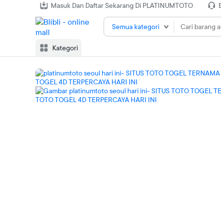
Masuk Dan Daftar Sekarang Di PLATINUMTOTO
Semua kategori
Kategori