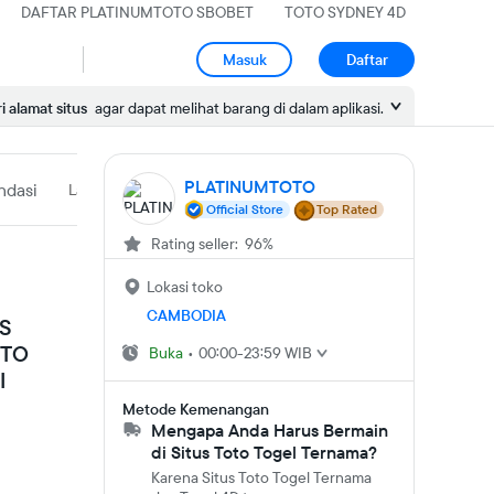
DAFTAR PLATINUMTOTO SBOBET
TOTO SYDNEY 4D
Masuk
Daftar
i alamat situs
agar dapat melihat barang di dalam aplikasi.
PLATINUMTOTO
dasi
Laporkan produk
Official Store
Top Rated
Rating seller: 96%
Lokasi toko
CAMBODIA
US
OTO
Buka
•
00:00-23:59 WIB
I
Metode Kemenangan
Mengapa Anda Harus Bermain
di Situs Toto Togel Ternama?
Karena Situs Toto Togel Ternama