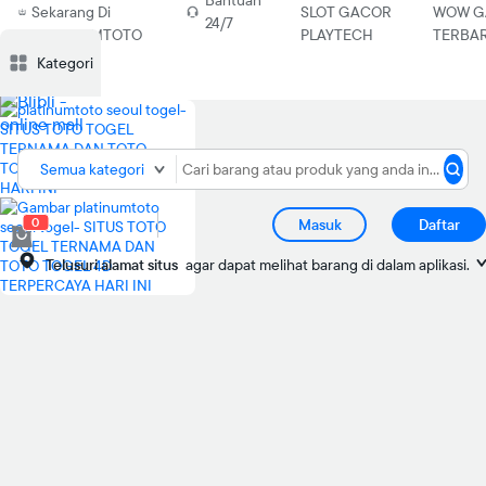
Bantuan
Sekarang Di
SLOT GACOR
WOW G
24/7
PLATINUMTOTO
PLAYTECH
TERBA
Deskripsi
Deskripsi
Ulasan
Ulasan
Diskusi
Diskusi
Rekomendasi
Rekomendasi
Kategori
Semua kategori
0
Masuk
Daftar
Telusuri alamat situs
agar dapat melihat barang di dalam aplikasi.