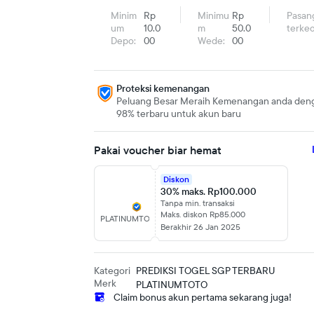
Minim
Rp
Minimu
Rp
Pasan
um
10.0
m
50.0
terkec
Depo:
00
Wede:
00
Proteksi kemenangan
Peluang Besar Meraih Kemenangan anda deng
98% terbaru untuk akun baru
Pakai voucher biar hemat
Diskon
30% maks. Rp100.000
Tanpa min. transaksi
Maks. diskon Rp85.000
PLATINUMTOTO
Berakhir 26 Jan 2025
Kategori
PREDIKSI TOGEL SGP TERBARU
Merk
PLATINUMTOTO
Claim bonus akun pertama sekarang juga!