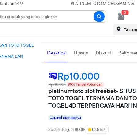
Bantuan 24/7
PLATINUMTOTO MICROGAMING
0
Telusur
Deskripsi
Ulasan
Diskusi
Rekomen
Rp10.000
Rp 10.000
99% Tanpa Potongan
platinumtoto slot freebet- SITUS
TOTO TOGEL TERNAMA DAN T
TOGEL 4D TERPERCAYA HARI IN
Garansi Sepuasnya
Sudah Terjual 8008
5,0
(167)