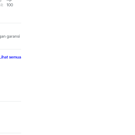
il:
100
an garansi
Lihat semua