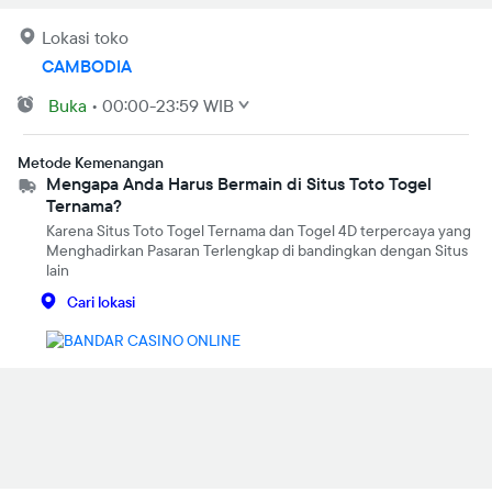
Lokasi toko
CAMBODIA
Buka
•
00:00-23:59 WIB
Metode Kemenangan
Mengapa Anda Harus Bermain di Situs Toto Togel
Ternama?
Karena Situs Toto Togel Ternama dan Togel 4D terpercaya yang
Menghadirkan Pasaran Terlengkap di bandingkan dengan Situs
lain
Cari lokasi