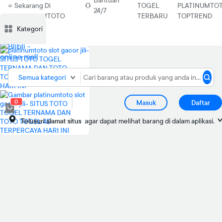
Bantuan
Sekarang Di
TOGEL
PLATINUMTO
24/7
PLATINUMTOTO
TERBARU
TOPTREND
Deskripsi
Deskripsi
Ulasan
Ulasan
Diskusi
Diskusi
Rekomendasi
Rekomendasi
Kategori
Semua kategori
0
Masuk
Daftar
Telusuri alamat situs
agar dapat melihat barang di dalam aplikasi.