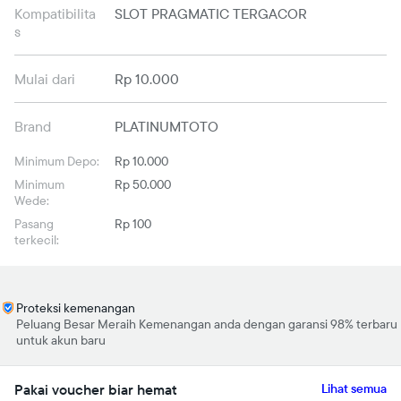
Kompatibilita
SLOT PRAGMATIC TERGACOR
s
Mulai dari
Rp 10.000
Brand
PLATINUMTOTO
Minimum Depo:
Rp 10.000
Minimum
Rp 50.000
Wede:
Pasang
Rp 100
terkecil:
Proteksi kemenangan
Peluang Besar Meraih Kemenangan anda dengan garansi 98% terbaru
untuk akun baru
Pakai voucher biar hemat
Lihat semua